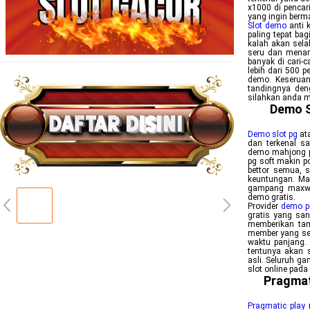
x1000 di pencar
yang ingin berm
Slot demo
anti 
paling tepat ba
kalah akan sela
seru dan menari
banyak di cari-
lebih dari 500 
demo. Keseruan
tandingnya den
silahkan anda m
Demo 
Demo slot pg
ata
dan terkenal s
demo mahjong pa
pg soft makin p
bettor semua, 
keuntungan. Ma
gampang maxwin
demo gratis.
Provider
demo p
gratis yang sa
memberikan tamp
member yang se
waktu panjang. 
tentunya akan 
asli. Seluruh 
slot online pad
Pragmat
Pragmatic play
m